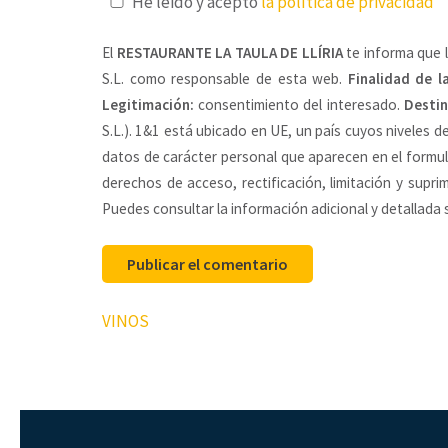
He leido y acepto
la política de privacidad
El
RESTAURANTE LA TAULA DE LLÍRIA
te informa que 
S.L. como responsable de esta web.
Finalidad de l
Legitimación:
consentimiento del interesado.
Destin
S.L.). 1&1 está ubicado en UE, un país cuyos niveles
datos de carácter personal que aparecen en el formu
derechos de acceso, rectificación, limitación y supri
Puedes consultar la información adicional y detallada
Navegación
VINOS
de
entradas