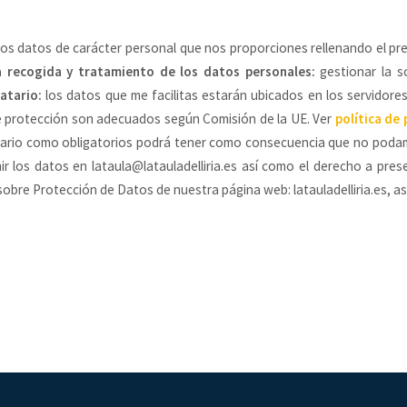
los datos de carácter personal que nos proporciones rellenando el pr
a recogida y tratamiento de los datos personales:
gestionar la so
atario:
los datos que me facilitas estarán ubicados en los servidor
 de protección son adecuados según Comisión de la UE. Ver
política de
lario como obligatorios podrá tener como consecuencia que no podam
mir los datos en lataula@latauladelliria.es así como el derecho a pr
 sobre Protección de Datos de nuestra página web: latauladelliria.es, 